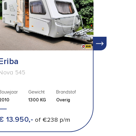
Eriba
Nova 545
Bouwjaar
Gewicht
Brandstof
2010
1300 KG
Overig
€ 13.950,-
of €238 p/m