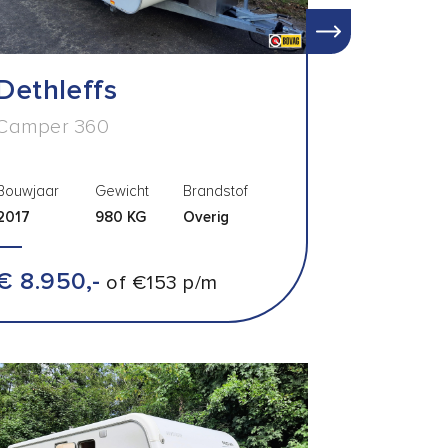
Dethleffs
Camper 360
Bouwjaar
Gewicht
Brandstof
2017
980 KG
Overig
€ 8.950,-
of €153 p/m