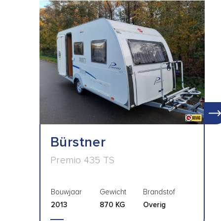
Bürstner
Premio 435 TS
Bouwjaar
Gewicht
Brandstof
2013
870 KG
Overig