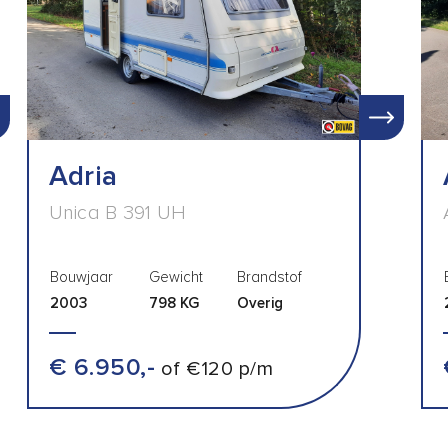
Adria
Unica B 391 UH
Bouwjaar
Gewicht
Brandstof
2003
798 KG
Overig
€ 6.950,-
of €120 p/m