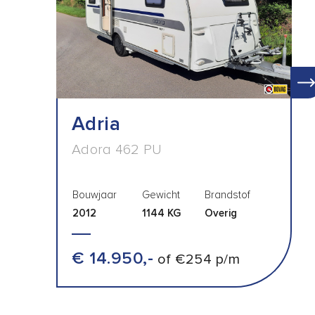
Adria
Adora 462 PU
Bouwjaar
Gewicht
Brandstof
2012
1144 KG
Overig
€ 14.950,-
of €254 p/m