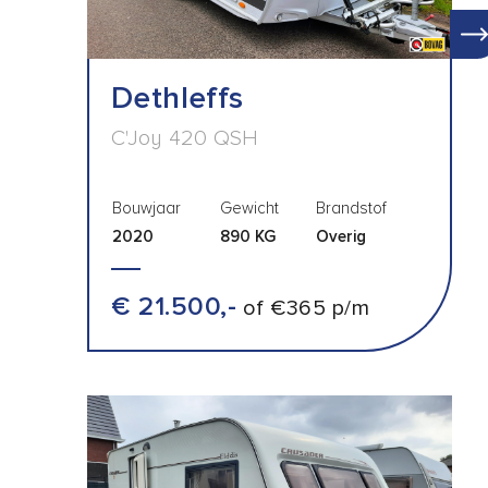
Dethleffs
C'Joy 420 QSH
Bouwjaar
Gewicht
Brandstof
2020
890 KG
Overig
€ 21.500,-
of €365 p/m