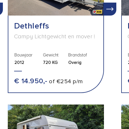
Dethleffs
Campy Lichtgewicht en mover !
Bouwjaar
Gewicht
Brandstof
2012
720 KG
Overig
€ 14.950,-
of €254 p/m