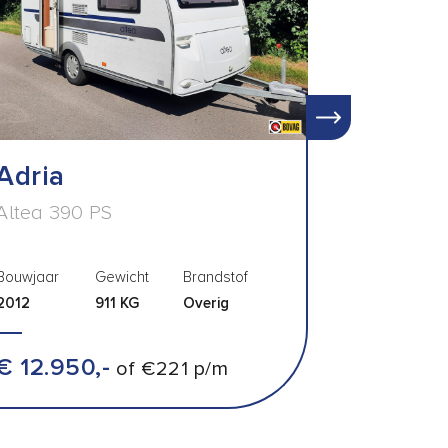
Adria
Altea 390 PS
Bouwjaar
Gewicht
Brandstof
2012
911 KG
Overig
€ 12.950,-
of €221 p/m