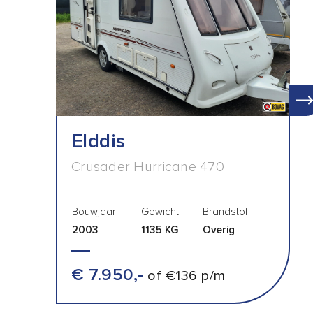
Elddis
Crusader Hurricane 470
Bouwjaar
Gewicht
Brandstof
2003
1135 KG
Overig
€ 7.950,-
of €136 p/m